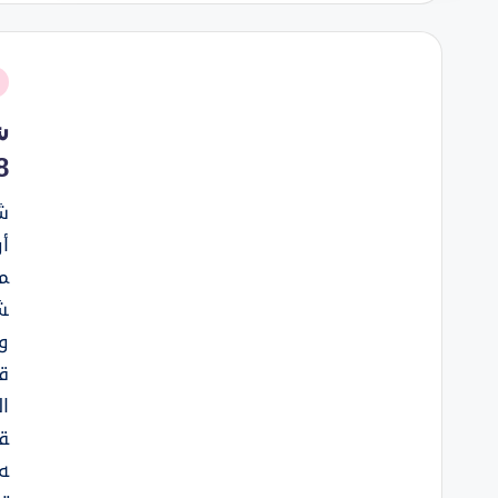
نُ
ف
ش
8
ش
أ
م
ش
و
ق
ا
قر
ه