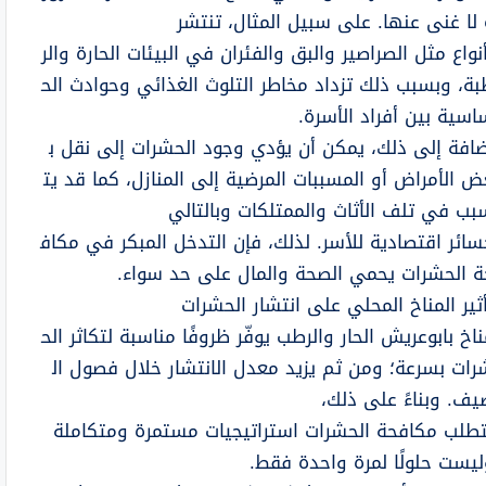
 لا غنى عنها. على سبيل المثال، تنتشر
واع مثل الصراصير والبق والفئران في البيئات الحارة والر
بة، وبسبب ذلك تزداد مخاطر التلوث الغذائي وحوادث الح
اسية بين أفراد الأسرة.
ضافة إلى ذلك، يمكن أن يؤدي وجود الحشرات إلى نقل ب
ض الأمراض أو المسببات المرضية إلى المنازل، كما قد يت
بب في تلف الأثاث والممتلكات وبالتالي
سائر اقتصادية للأسر. لذلك، فإن التدخل المبكر في مكاف
ة الحشرات يحمي الصحة والمال على حد سواء.
ثير المناخ المحلي على انتشار الحشرات
اخ بابوعريش الحار والرطب يوفّر ظروفًا مناسبة لتكاثر الح
رات بسرعة؛ ومن ثم يزيد معدل الانتشار خلال فصول ال
يف. وبناءً على ذلك،
تطلب مكافحة الحشرات استراتيجيات مستمرة ومتكاملة
ليست حلولًا لمرة واحدة فقط.