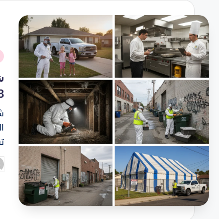
نُ
ف
ش
8
ش
ا
ت
تم
ال
ب