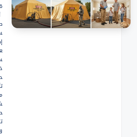
ة
أن
ط
س
إ
ع
س
خ
ح
تأ
من
ش
ص
ت
و