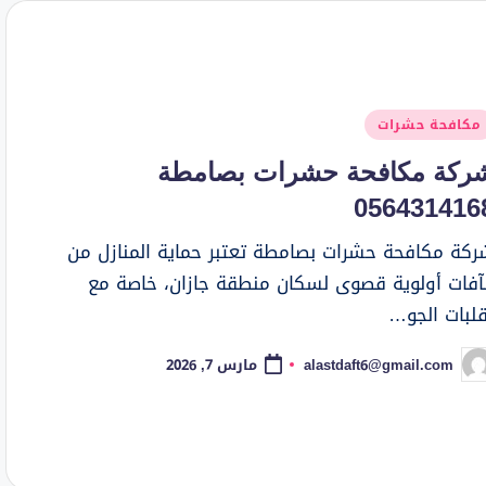
شر
مكافحة حشرات
ي
ركة مكافحة حشرات بصامطة
056431416
ركة مكافحة حشرات بصامطة تعتبر حماية المنازل من
لآفات أولوية قصوى لسكان منطقة جازان، خاصة مع
قلبات الجو…
alastdaft6@gmail.com
مارس 7, 2026
ّ
نشر
واسطة