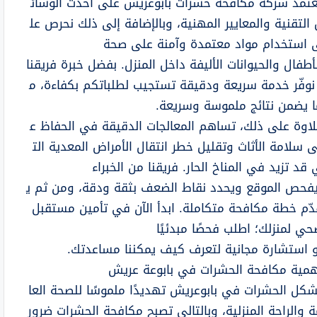
عتمد شركة مكافحة حشرات بابوعريش على أحدث الوسائ
 التقنية والمعايير المهنية، وبالإضافة إلى ذلك نحرص عل
 استخدام مواد معتمدة وآمنة على صحة
أطفال والحيوانات الأليفة داخل المنزل. بفضل خبرة فريقنا
 نوفّر خدمة سريعة ودقيقة تستجيب لطلباتكم بكفاءة، م
ا يضمن نتائج ملموسة وسريعة.
لاوة على ذلك، تساهم المعالجات الدقيقة في الحفاظ ع
ى سلامة الأثاث وتقليل خطر انتقال الأمراض المعدية الت
قد تزيد في المناخ الحار. فريقنا من الخبراء
فحص الموقع ويحدد نقاط الضعف بثقة ودقة، ومن ثم ي
دّم خطة مكافحة متكاملة. ابدأ الآن في تأمين مستقبل
حي لمنزلك؛ اطلب فحصًا مبدئيًا
و استشارة مجانية لتعرف كيف يمكننا مساعدتك.
همية مكافحة الحشرات في بابوعة عريش
شكل الحشرات في بابوعريش تهديدًا ملموسًا للصحة العا
ة والراحة المنزلية، وبالتالي تصبح مكافحة الحشرات ضرور