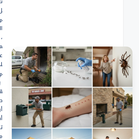
ت
ل
ى
ال
،
م
ع
ل
ي 
ي
ق
ص
أ
أ
ت
م