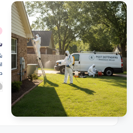
نُ
ف
ش
ش
ان
ط
تم
ال
ب