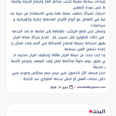
إجراءات سلامة صارمة لتجنب مخاطر الغاز وارتفاع الحرارة وللحفا
ظ على جودة الطهي.
اختيارك لشركة تنظيف صيانة معنا يعني الاستفادة من خبرة عم
لية في التعامل مع أنواع الأفران المختلفة (غازية وكهربائية و
سيراميك)
وضمان على قطع التركيب، بالإضافة إلى متابعة ما بعد الخدمة.
في حالات الطوارئ مثل تسريب غاز، تقدم شركة صيانة افران
بقيق استجابة سريعة لإصلاح المشكلة في أقصر وقت ممكن و
إعادة تشغيل الفرن بسلامة.
إذا كنت تبحث عن صيانة افران فعّالة وتنظيف افران محترف ف
ي بقيق، نوفر حلولاً متكاملة تقلل وقت التوقف وتوضح الأسعا
ر مسبقاً.
احجز فحصك الآن للحصول على عرض سعر مخصَّص وموعد فني
خلال ساعات العمل أو اتصل بخدمة الطوارئ عند الحاجة.…
alastdaft6@gmail.com
مايو 11, 2026
تمّ
النشر
بواسطة
البحث