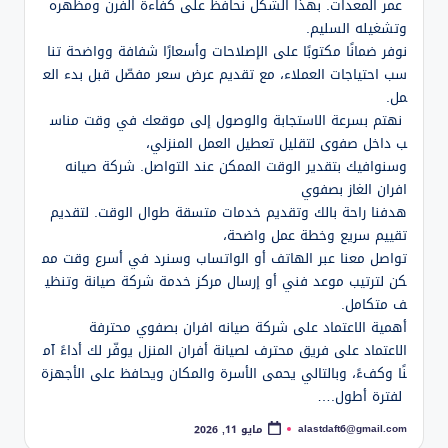
عمر المعدات. بهذا الشكل نحافظ على كفاءة الفرن ومظهره
وتشغيله السليم.
نوفر ضمانًا مكتوبًا على الإصلاحات وأسعارًا شفافة وواضحة تنا
سب احتياجات العملاء، مع تقديم عرض سعر مفصّل قبل بدء الع
مل.
نهتم بسرعة الاستجابة والوصول إلى موقعك في وقت مناس
ب داخل صفوى لتقليل تعطيل العمل المنزلي،
وسنوافيك بتقدير الوقت الممكن عند التواصل. شركة صيانه
افران الغاز بصفوي
هدفنا راحة بالك وتقديم خدمات متسقة طوال الوقت. لتقديم
تقييم سريع وخطة عمل واضحة،
تواصل معنا عبر الهاتف أو الواتساب وسنرد في أسرع وقت مم
كن لترتيب موعد فني أو إرسال مركز خدمة شركة صيانة وتنظي
ف متكامل.
أهمية الاعتماد على شركة صيانه افران بصفوي محترفة
الاعتماد على فريق محترف لصيانة أفران المنزل يوفّر لك أداءً آم
نًا وكفءً، وبالتالي يحمى الأسرة والمكان ويحافظ على الأجهزة
لفترة أطول.…
alastdaft6@gmail.com
مايو 11, 2026
تمّ
النشر