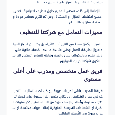
مية، ولذلك نعمل باستمرار على تحسين خدماتنا.
بالإضافة إلى ذلك، نسعى لتقديم حلول تنظيف احترافية تغطي
جميع احتياجات المنزل أو المنشأة، ومن ثم نلتزم بمعايير جودة و
اضحة لضمان رضاك التام.
مميزات التعامل مع شركتنا للتنظيف
التميز لا يكمُن فقط في النتيجة النهائية، بل بدءًا من اختيار الموا
د مرورًا بطريقة العمل وحتى متابعة ما بعد الخدمة. علاوة على
ذلك، نقدم بروتوكولات عمل واضحة وقابلة للقياس تعكس التزامن
ا لتكون شركتنا خيارك الموثوق.
فريق عمل متخصص ومدرب على أعلى
مستوى
فريقنا المدرب يتلقّى تدريبات دورية ليواكب أحدث أساليب التنظي
ف في مجال التنظيف، وبالتالي يضمن لك الحصول على
خدمة تن
ظيف
محترفة وآمنة. ولإضفاء مزيد من الثقة، نقترح ذكر سنوات ا
لخبرة أو الشهادات التدريبية المتوفرة (مثلاً: دورات معتمدة أو س
نوات خبرة) في النُسخة النهائية.