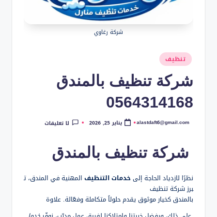
شركة رغاوي
نُشر
تنظيف
في
شركة تنظيف بالمندق
0564314168
alastdaft6@gmail.com
يناير 25, 2026
لا تعليقات
تمّ
النشر
بواسطة
شركة تنظيف بالمندق
نظرًا لازدياد الحاجة إلى
خدمات التنظيف
المهنية في المندق، ت
برز شركة تنظيف
بالمندق كخيار موثوق يقدم حلولاً متكاملة وفعّالة. علاوة
على ذلك، وبفضل خبرتنا وامتلاكنا لفريق عمل مدرّب، نوفّر
خدما