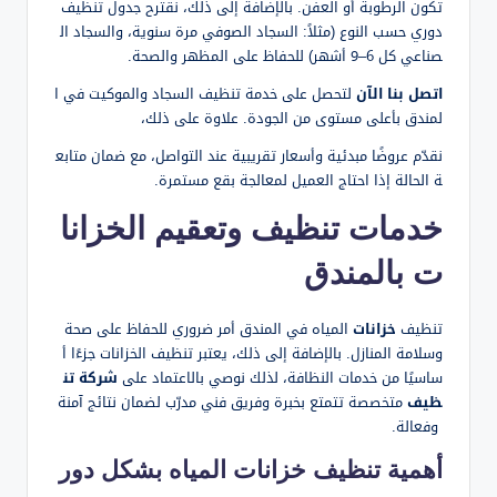
تكون الرطوبة أو العفن. بالإضافة إلى ذلك، نقترح جدول تنظيف
دوري حسب النوع (مثلاً: السجاد الصوفي مرة سنوية، والسجاد ال
صناعي كل 6–9 أشهر) للحفاظ على المظهر والصحة.
اتصل بنا الآن
لتحصل على خدمة تنظيف السجاد والموكيت في ا
لمندق بأعلى مستوى من الجودة. علاوة على ذلك،
نقدّم عروضًا مبدئية وأسعار تقريبية عند التواصل، مع ضمان متابع
ة الحالة إذا احتاج العميل لمعالجة بقع مستمرة.
خدمات تنظيف وتعقيم الخزانا
ت بالمندق
تنظيف
خزانات
المياه في المندق أمر ضروري للحفاظ على صحة
وسلامة المنازل. بالإضافة إلى ذلك، يعتبر تنظيف الخزانات جزءًا أ
ساسيًا من خدمات النظافة، لذلك نوصي بالاعتماد على
شركة تن
ظيف
متخصصة تتمتع بخبرة وفريق فني مدرّب لضمان نتائج آمنة
وفعالة.
أهمية تنظيف خزانات المياه بشكل دور