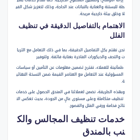
إزالة الأوساخ، وتنسيق السطوح الخارجية. كما نقدم خدمات بسي
طة للبستنة والعناية بالنباتات عند الحاجة، وذلك لتعزيز شكل الفي
لا وخلق بيئة خارجية مريحة.
الاهتمام بالتفاصيل الدقيقة في تنظيف
الفلل
نحن نهتم بكل التفاصيل الدقيقة، بما في ذلك التعامل مع الثريا
ت والتحف والديكورات الفاخرة بعناية فائقة. ولتوفير
طمأنينة للعملاء، نقترح تضمين معلومات عن التأمين أو سياسات
المسؤولية عند التعامل مع العناصر القيمة ضمن النسخة النهائي
ة.
وبهذه الطريقة، نضمن لعملائنا في المندق الحصول على خدمات
تنظيف متكاملة وعلى مستوى عالٍ من الجودة، بحيث تعكس الن
تائج فخامة ورقي الفلل والقصور.
خدمات تنظيف المجالس والك
نب بالمندق