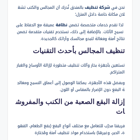
نحن في
شركة تنظيف
بالمندق نُدرك أن المجالس والكنب تشغ
لان مكانة خاصة داخل المنزل؛
لذا نقدم خدمات متخصصة تضمن
نظافة
عميقة مع الحفاظ على
نسيج الأثاث. بالإضافة إلى ذلك، نستخدم تقنيات متقدمة تضمن
نتائج آمنة وفعالة لتبدو مجالسك وأرائك كالجديدة.
تنظيف المجالس بأحدث التقنيات
نستعين بأجهزة بخار وآلات تنظيف متطورة لإزالة الأوساخ والغبار
المتراكم.
وبفضل هذه الأجهزة، يمكننا الوصول إلى أعماق النسيج ومعالج
ة البقع دون الإضرار بالمقاس أو اللون.
إزالة البقع الصعبة من الكنب والمفروش
ات
فريقنا مدرّب للتعامل مع مختلف أنواع البقع (بقع الطعام، القهو
ة، الحبر، وغيرها) باستخدام مواد تنظيف آمنة ومُختارة