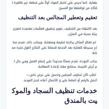
بعناية. كما نحرص على اختبار المواد أولاً على قطعة غير ظاهرة ل
لتأكد من توافقها مع النسيج.
تعقيم وتعطير المجالس بعد التنظيف
بعد الانتهاء من التنظيف، نقوم بتطبيق مُعقّمات معتمدة لتعزيز
بيئة صحية في المنزل،
ثم نعطّر المكان برائحة لطيفة ومنعشة. وبجانب ذلك، نقدم نصا
ئح بسيطة للعناية بعد الخدمة للحفاظ على النتائج أطول فترة مم
كنة.
بجانب الجودة، نقدم ضمانًا محدودًا على إتمام العمل وفي حال ل
م تُرضَ النتيجة، سنتابع معك لإعادة المعالجة.
اطلب الآن تنظيف المجلس واحصل على عرض خاص—
اتصل بالرقم أو اضغط على زر الاتصال أعلاه لحجز الموعد.
خدمات تنظيف السجاد والموك
يت بالمندق