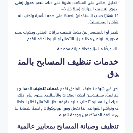
كدليل إضافي على السلامة. علاوة على ذلك، ننصح بجدول زمني
دوري لتنظيف الخزانات (مثلاً كل 6–
12 شهرًا حسب الاستخدام) للحفاظ على صحة الأسرة وتجنب الم
شاكل المستقبلية.
للحجز أو الاستفسار عن خدمة تنظيف خزانات المندق وجدولة عملي
ة دورية، تواصل معنا عبر زر الاتصال أو الرابط أعلاه لنقدم
لك عرضًا مناسبًا وخطة صيانة مخصصة.
خدمات تنظيف المسابح بالمن
دق
نحن في شركة تنظيف بالمندق نقدم
خدمات تنظيف
المسابح با
حترافية، مستخدمين أحدث المعدات والأساليب. علاوة على ذلك،
ندرك أن المسابح تتطلب عناية دقيقة نظرًا لاحتمال تكاثر الطحال
ب وتراكم الشوائب، لذا نعمل وفق بروتوكولات واضحة للحفاظ عل
ى سلامة المستخدمين وجودة المياه.
تنظيف وصيانة المسابح بمعايير عالمية