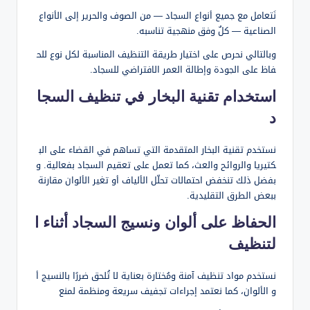
نَتعامل مع جميع أنواع السجاد — من الصوف والحرير إلى الأنواع
الصناعية — كلٌ وفق منهجية تناسبه.
وبالتالي نحرص على اختيار طريقة التنظيف المناسبة لكل نوع للح
فاظ على الجودة وإطالة العمر الافتراضي للسجاد.
استخدام تقنية البخار في تنظيف السجا
د
نستخدم تقنية البخار المتقدمة التي تساهم في القضاء على الب
كتيريا والروائح والعث، كما تعمل على تعقيم السجاد بفعالية. و
بفضل ذلك تنخفض احتمالات تحلّل الألياف أو تغير الألوان مقارنة
ببعض الطرق التقليدية.
الحفاظ على ألوان ونسيج السجاد أثناء ا
لتنظيف
نستخدم مواد تنظيف آمنة ومُختارة بعناية لا تُلحق ضررًا بالنسيج أ
و الألوان، كما نعتمد إجراءات تجفيف سريعة ومنظمة لمنع