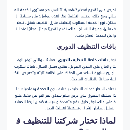
نحرص على تقديم
أسعار تنافسية
تتناسب مع مستوى الخدمة الم
قدّم. ومع ذلك، تختلف التكلفة تبعًا لعدة عوامل؛ مثل مساحة ال
مكان، نوع الخدمة المطلوبة (تنظيف منازل، تنظيف شقق، تنظي
ف فلل)، ودرجة الاتساخ. لذلك، نقدم تقديرًا مبدئيًا مجانيًا عند الت
واصل لتحديد السعر بدقة.
باقات التنظيف الدوري
نوفر
باقات خاصة للتنظيف الدوري
لعملائنا، والتي توفر الوق
ت والمال على المدى الطويل. فعلى سبيل المثال، باقات شهرية
أو ربع سنوية تساعد في الحفاظ على نظافة ثابتة وتخفيض التك
لفة مقارنة بالطلبات الفردية.
تختلف أسعار خدمات التنظيف باختلاف نوع
الخدمة
وتفاصيلها؛ ل
ذا يمكنك الحصول على عرض سعر مبدئي عبر التواصل معنا. علاو
ة على ذلك، نوفر طرق دفع متعددة وسياسة ضمان لرضا العملاء
لتقليل مخاطر الشراء وتسهيلاً لعملية الحجز.
لماذا تختار شركتنا للتنظيف ف