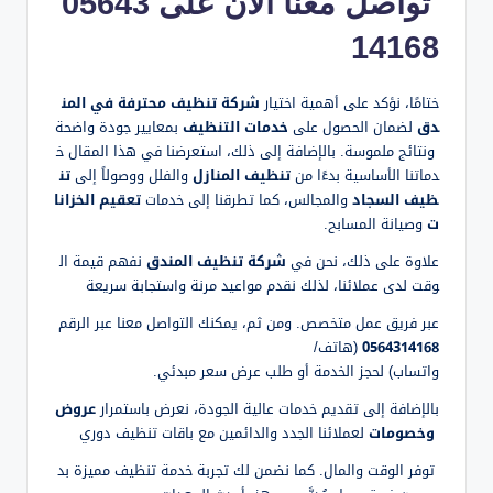
تواصل معنا الآن على 05643
14168
ختامًا، نؤكد على أهمية اختيار
شركة تنظيف محترفة في المن
دق
لضمان الحصول على
خدمات التنظيف
بمعايير جودة واضحة
ونتائج ملموسة. بالإضافة إلى ذلك، استعرضنا في هذا المقال خ
دماتنا الأساسية بدءًا من
تنظيف المنازل
والفلل ووصولاً إلى
تن
ظيف السجاد
والمجالس، كما تطرقنا إلى خدمات
تعقيم الخزانا
ت
وصيانة المسابح.
علاوة على ذلك، نحن في
شركة تنظيف المندق
نفهم قيمة ال
وقت لدى عملائنا، لذلك نقدم مواعيد مرنة واستجابة سريعة
عبر فريق عمل متخصص. ومن ثم، يمكنك التواصل معنا عبر الرقم
0564314168
(هاتف/
واتساب) لحجز الخدمة أو طلب عرض سعر مبدئي.
بالإضافة إلى تقديم خدمات عالية الجودة، نعرض باستمرار
عروض
وخصومات
لعملائنا الجدد والدائمين مع باقات تنظيف دوري
توفر الوقت والمال. كما نضمن لك تجربة خدمة تنظيف مميزة بد