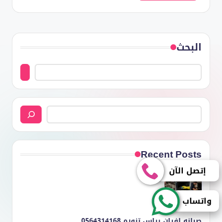
البحث
البحث
Recent Posts
إتصل الآن
واتساب
صيانه افران براس تنوره 0564314168