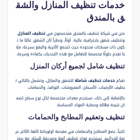
خدمات تنظيف المنازل والشق
ق بالمندق
نحن في شركة تنظيف بالمندق متخصصون في
تنظيف المنازل
وتنظيف شقق باحترافية عالية. أولاً، ونظراً لأن الشقق غالبًا ما ت
كون ذات مساحات محدودة حيث تتجمع الأتربة والبقع بسرعة، فإن
نا نقدم حلولًا مخصصة للتعامل مع هذه التحديات بكفاءة وسرعة.
تنظيف شامل لجميع أركان المنزل
نقدّم
خدمات تنظيف شاملة
للشقق والمنازل، وتشمل بالتالي ت
نظيف الأرضيات، الأسطح، المفروشات، النوافذ، والحمامات.
بالإضافة إلى ذلك، نستخدم معدات متخصصة لكل نوع سطح لضم
ان نتيجة فعّالة وحماية المواد الحساسة.
تنظيف وتعقيم المطابخ والحمامات
ثانياً، نضع المطابخ والحمامات في مقدمة أولوياتنا لأنها الأكثر عر
ضة للجراثيم. نستخدم مواد تنظيف آمنة وصديقة للبيئة، مع بروت