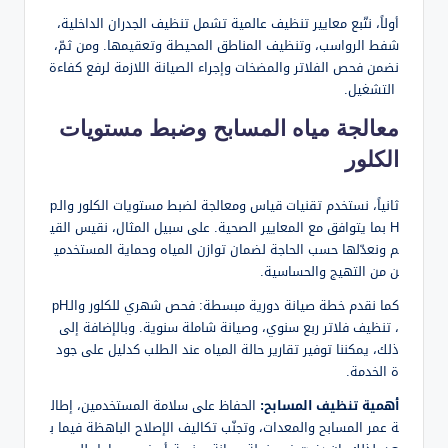
أولاً، نتّبع معايير تنظيف عالمية تشمل تنظيف الجدران الداخلية،
شفط الرواسب، وتنظيف المناطق المحيطة وتعقيمها. ومن ثمّ،
نضمن فحص الفلاتر والمضخات وإجراء الصيانة اللازمة لرفع كفاءة
التشغيل.
معالجة مياه المسابح وضبط مستويات
الكلور
ثانياً، نستخدم تقنيات قياس ومعالجة لضبط مستويات الكلور والـp
H بما يتوافق مع المعايير الصحية. على سبيل المثال، نقيس القي
م ونعدّلها حسب الحاجة لضمان توازن المياه وحماية المستخدمي
ن من التهيج والحساسية.
كما نقدم خطة صيانة دورية مبسطة: فحص شهري للكلور والـpH
، تنظيف فلاتر ربع سنوي، وصيانة شاملة سنوية. وبالإضافة إلى
ذلك، يمكننا توفير تقارير حالة المياه عند الطلب كدليل على جود
ة الخدمة.
أهمية تنظيف المسابح:
الحفاظ على سلامة المستخدمين، إطال
ة عمر المسابح والمعدات، وتجنّب تكاليف الإصلاح الباهظة فيما ب