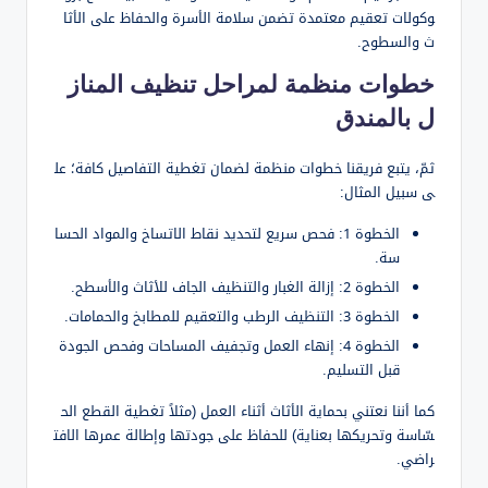
وكولات تعقيم معتمدة تضمن سلامة الأسرة والحفاظ على الأثا
ث والسطوح.
خطوات منظمة لمراحل تنظيف المناز
ل بالمندق
ثمّ، يتبع فريقنا خطوات منظمة لضمان تغطية التفاصيل كافة؛ عل
ى سبيل المثال:
الخطوة 1: فحص سريع لتحديد نقاط الاتساخ والمواد الحسا
سة.
الخطوة 2: إزالة الغبار والتنظيف الجاف للأثاث والأسطح.
الخطوة 3: التنظيف الرطب والتعقيم للمطابخ والحمامات.
الخطوة 4: إنهاء العمل وتجفيف المساحات وفحص الجودة
قبل التسليم.
كما أننا نعتني بحماية الأثاث أثناء العمل (مثلاً تغطية القطع الح
سّاسة وتحريكها بعناية) للحفاظ على جودتها وإطالة عمرها الافت
راضي.