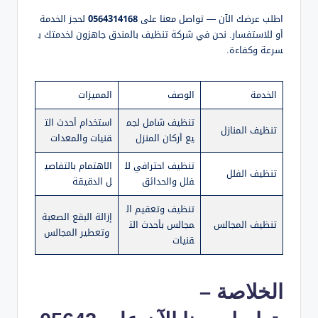
اطلب عرضك الآن — تواصل معنا على
0564314168
لحجز الخدمة
أو للاستفسار. نحن في شركة تنظيف بالمندق جاهزون لخدمتك ب
سرعة وكفاءة.
الخدمة
الوصف
المميزات
تنظيف شامل لجم
استخدام أحدث الت
تنظيف المنازل
يع أركان المنزل
قنيات والمعدات
تنظيف احترافي لل
الاهتمام بالتفاصي
تنظيف الفلل
فلل والحدائق
ل الدقيقة
تنظيف وتعقيم ال
إزالة البقع الصعبة
تنظيف المجالس
مجالس بأحدث الت
وتعطير المجالس
قنيات
الخلاصة –