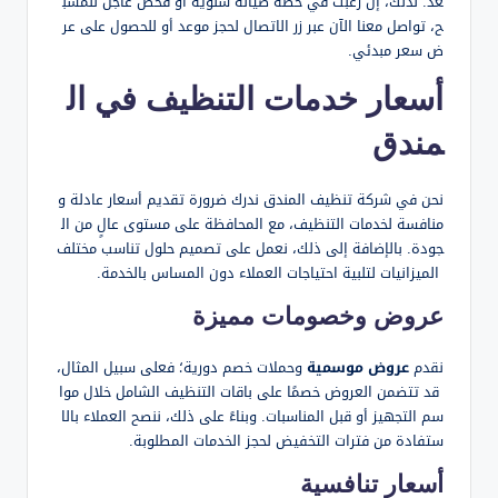
عد. لذلك، إن رغبت في خطة صيانة سنوية أو فحص عاجل للمسب
ح، تواصل معنا الآن عبر زر الاتصال لحجز موعد أو للحصول على عر
ض سعر مبدئي.
أسعار خدمات التنظيف في ال
مندق
نحن في شركة تنظيف المندق ندرك ضرورة تقديم أسعار عادلة و
منافسة لخدمات التنظيف، مع المحافظة على مستوى عالٍ من ال
جودة. بالإضافة إلى ذلك، نعمل على تصميم حلول تناسب مختلف
الميزانيات لتلبية احتياجات العملاء دون المساس بالخدمة.
عروض وخصومات مميزة
نقدم
عروض موسمية
وحملات خصم دورية؛ فعلى سبيل المثال،
قد تتضمن العروض خصمًا على باقات التنظيف الشامل خلال موا
سم التجهيز أو قبل المناسبات. وبناءً على ذلك، ننصح العملاء بالا
ستفادة من فترات التخفيض لحجز الخدمات المطلوبة.
أسعار تنافسية