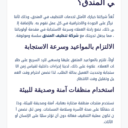
ي المندق؟
تُعَدُّ شركتنا خيارك الأمثل لخدمات التنظيف في المندق، وذلك لأننا
نركّز على الجودة والاحترافية في كل عمل نقوم به. بالإضافة إل
ى ذلك، نضع راحة العملاء وسرعة الاستجابة في مقدمة أولوياتنا
، مما يجعل تجربتك مع
شركة تنظيف المندق
سلسة وموثوقة.
الالتزام بالمواعيد وسرعة الاستجابة
أولاً، نلتزم بالمواعيد المتفق عليها ونسعى للرد السريع على طلب
ات العملاء. علاوة على ذلك، لدينا إجراءات داخلية لقياس زمن الا
ستجابة وتحديث العميل بحالة الطلب، لذا نضمن احترام وقت العم
يل وتقليل وقت الانتظار.
استخدام منظفات آمنة وصديقة للبيئة
نستخدم منتجات منظفة مختارة بعناية، آمنة وصديقة للبيئة، وذل
ك حفاظًا على صحة الأسرة وسلامة المساحات. ومن ثمّ، نضمن أ
ن تكون عملية
التنظيف
فعالة دون أن تؤثر سلبًا على الإنسان أو
الأثاث.