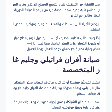
بعد الانتهاء من التنظيف نقوم بتلميع السطح الداخلي وترك الفر
ن بمظهر شبه جديد. هذه الخدمة جزء من برامج الصيانة الدورية
لدينا، وتأتي مع تقرير
يوضح الأجزاء التي استبدلت والقطع المتوفرة ومواعيد الفحص ا
لمقبلة.
إذا رغبت بطلب تنظيف محترف أو استشارة حول توفير قطع غيار
أو شروط الضمان على الغيار، تواصل معنا لحجز زيارة—
نقدّم رعاية مهنية مع ضمان جودة العمل ورضا العميل.
صيانة أفران فراتيلي وجليم غا
ز المتخصصة
نمتلك تفويضًا معتمدًا أو شراكات موثوقة لصيانة بعض الماركات
مثل فراتيلي، ونقدّم فحوصًا وصيانة متخصصة لأفران جليم غاز وف
ق معايير المصنع.
هذا الاعتماد أو الشراكة يضمن إجراء فحوصات ومعالجات دقيقة
عند كل زيارة ويعزّز موثوقية العمل.