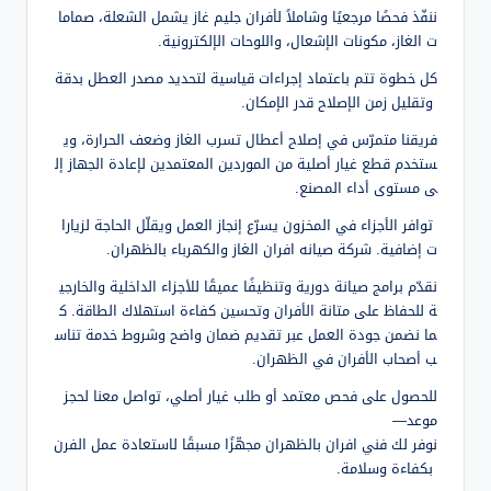
ننفّذ فحصًا مرجعيًا وشاملاً لأفران جليم غاز يشمل الشعلة، صماما
ت الغاز، مكونات الإشعال، واللوحات الإلكترونية.
كل خطوة تتم باعتماد إجراءات قياسية لتحديد مصدر العطل بدقة
وتقليل زمن الإصلاح قدر الإمكان.
فريقنا متمرّس في إصلاح أعطال تسرب الغاز وضعف الحرارة، وي
ستخدم قطع غيار أصلية من الموردين المعتمدين لإعادة الجهاز إل
ى مستوى أداء المصنع.
توافر الأجزاء في المخزون يسرّع إنجاز العمل ويقلّل الحاجة لزيارا
ت إضافية. شركة صيانه افران الغاز والكهرباء بالظهران.
نقدّم برامج صيانة دورية وتنظيفًا عميقًا للأجزاء الداخلية والخارجي
ة للحفاظ على متانة الأفران وتحسين كفاءة استهلاك الطاقة. ك
ما نضمن جودة العمل عبر تقديم ضمان واضح وشروط خدمة تناس
ب أصحاب الأفران في الظهران.
للحصول على فحص معتمد أو طلب غيار أصلي، تواصل معنا لحجز
موعد—
نوفر لك فني افران بالظهران مجهّزًا مسبقًا لاستعادة عمل الفرن
بكفاءة وسلامة.