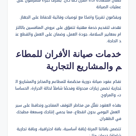
ضمان استعادة أداء الفرن كما كان. يشرف خبراء متمرسون على
عمليات الصيانة
ويقدّمون تقريرًا واضحًا مع توصيات وقائية للحفاظ على الجهاز.
نهدف لتقديم خدمة مهنية تتفوّق على عروض المنافسين بالالتز
ام بمعايير السلامة، جودة العمل، وضمان على العمل والقطع عن
د الحاجة.
خدمات صيانة الأفران للمطاع
م والمشاريع التجارية
نقدّم عقود صيانة دورية مخصّصة للمطاعم والمخابز والمشاريع ال
تجارية تضمن زيارات مجدولة وفحصًا شاملاً لحالة الحرارة، الحساسا
ت، والمراوح.
بهذه العقود نقلّل من مخاطر التوقف المفاجئ ونحافظ على سير
العمل اليومي بدون انقطاع، مما يحمي إنتاجك وسمعة مطبخك
في الظهران.
تتضمن باقاتنا المرنة (باقة أساسية، باقة احترافية، وباقة تجارية
شاملة) خدمات مثل: