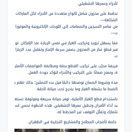
لأجزاء وعمرها التشغيلي.
نحافظ على مخزون شامل لأنواع متعددة من الأجزاء لكل الماركات
الشائعة—
من عناصر التسخين والصمامات إلى اللوحات الإلكترونية والموتورا
ت—
مما يسهل تزويد وتركيب الغيار في نفس الزيارة عند الإمكان. تو
فير قطع غيار من المخزون يضمن سرعة الإنجاز وتقليل عدد الزيارا
ت.
فريقنا مدرّب على تركيب القطع بدقة ومطابقة المواصفات الأصلي
ة، ونمنح ضمانًا على التركيب والأجزاء لتؤكد جودة العمل.
مدة وشروط الضمان نوضحها دائمًا قبل بدء التصليح؛ بذلك تعلم ب
الضبط ما يشمله الغيار وما يندرج تحت صيانة لاحقة.
باستخدام قطع الغيار الأصلية، نوفر صيانة سريعة وموثوقة تستع
يد أداء الأفران وتطيل عمرها التشغيلي. هذه الخطوة تحمي اس
تثمارك وتقلّل التوقف غير المخطط له،
خاصة لأصحاب المطابخ والمشاريع التجارية في الظهران.