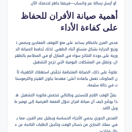
أو أرسل رسالة عبر واتساب—فريقنا جاهز لخدمتك الآن.
أهمية صيانة الأفران للحفاظ
على كفاءة الأداء
فحص الفرن بانتظام يساعد على منع التوقف المفاجئ ويضمن ت
وزيع الحرارة بشكل متساوٍ أثناء الطهي. لذلك تَحافظ الصيانة الد
ورية على جودة النتائج سواء في المنازل أو في المطاعم بالظهر
ان، وتقلل من المشكلات اليومية التي تزعج التشغيل.
علاوةً على ذلك، الصيانة المنتظمة تخفّض استهلاك الكهرباء لأ
ن المكونات تعمل بكفاءة أعلى؛ فعندما يكون الهيتر والثرموستا
ت في حالة سليمة،
يقلّ الوقت اللازم للتسخين وبالتالي تنخفض فاتورة التشغيل. ه
ذا يوضّح كيف أن صيانة افران تحوّل النفقة العرضية إلى توفير ط
ويل الأمد.
الفحص الدوري يحمي الأجزاء الحساسة ويطيل عمر الفرن، مما ي
قي عملك التجاري من خسائر الوقت وتأجيل الطلبات الناتجة عن ع
طل مفاجئ.