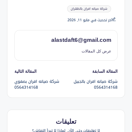
العلامات:
شركة صيانه افران بالظهران
آخر تحديث في مايو 11, 2026
alastdaft6@gmail.com
عرض كل المقالات
تصفّح
المقالة السابقة
المقالة التالية
شركة صيانه افران بالجبيل
شركة صيانه افران بصفوي
المقالات
0564314168
0564314168
تعليقات
لا تعليقات حتى الآن. لماذا لا تبدأ النقاش؟