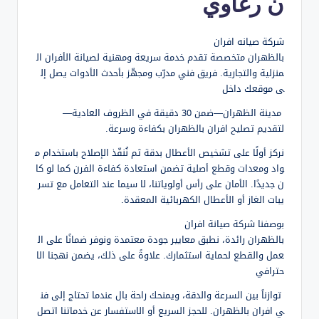
ن رغاوي
شركة صيانه افران
بالظهران متخصصة تقدم خدمة سريعة ومهنية لصيانة الأفران ال
منزلية والتجارية. فريق فني مدرّب ومجهّز بأحدث الأدوات يصل إل
ى موقعك داخل
مدينة الظهران—ضمن 30 دقيقة في الظروف العادية—
لتقديم تصليح افران بالظهران بكفاءة وسرعة.
نركز أولًا على تشخيص الأعطال بدقة ثم نُنفّذ الإصلاح باستخدام م
واد ومعدات وقطع أصلية تضمن استعادة كفاءة الفرن كما لو كا
ن جديدًا. الأمان على رأس أولوياتنا، لا سيما عند التعامل مع تسر
يبات الغاز أو الأعطال الكهربائية المعقدة.
بوصفنا شركة صيانة افران
بالظهران رائدة، نطبق معايير جودة معتمدة ونوفر ضمانًا على ال
عمل والقطع لحماية استثمارك. علاوةً على ذلك، يضمن نهجنا الا
حترافي
توازناً بين السرعة والدقة، ويمنحك راحة بال عندما تحتاج إلى فن
ي افران بالظهران. للحجز السريع أو الاستفسار عن خدماتنا اتصل