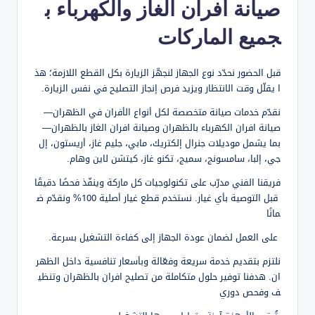
صيانة أفران الغاز والكهرباء ب
جميع الماركات
قبل الحضور نحدّد نوع الجهاز لنجهّز الزيارة بكل القطع اللازمة؛ هذ
ا يقلّل وقت الانتظار ويزيد فرص إنجاز التصليح في نفس الزيارة.
نقدّم خدمات صيانة متخصصة لكل أنواع الأفران في الظهران—
صيانة افران الكهرباء بالظهران وصيانة افران الغاز بالظهران—
بما يشمل موديلات جنرال إلكتريك، مابي، جليم غاز، أريستون، إل
جي، إلبا، سامسونج، سميج، تكنو غاز، كيتشن لاين وهام.
فريقنا الفني مدرّب على تكنولوجيات كل ماركة وينفّذ فحصًا دقيقًا
قبل التوصية بأي غيار. نستخدم قطع غيار أصلية 100% ونقدّم ض
مانًا
على العمل لضمان عودة الجهاز إلى كفاءة التشغيل بسرعة.
نلتزم بتقديم خدمة سريعة وفعّالة وبأسعار تنافسية داخل الظهر
ان. هدفنا توفير حلول متكاملة من تصليح افران بالظهران وتنظي
ف وفحص دوري