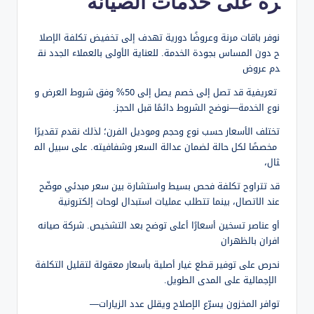
رة على خدمات الصيانة
نوفر باقات مرنة وعروضًا دورية تهدف إلى تخفيض تكلفة الإصلا
ح دون المساس بجودة الخدمة. للعناية الأولى بالعملاء الجدد نق
دم عروض
تعريفية قد تصل إلى خصم يصل إلى 50% وفق شروط العرض و
نوع الخدمة—نوضح الشروط دائمًا قبل الحجز.
تختلف الأسعار حسب نوع وحجم وموديل الفرن؛ لذلك نقدم تقديرًا
مخصصًا لكل حالة لضمان عدالة السعر وشفافيته. على سبيل الم
ثال،
قد تتراوح تكلفة فحص بسيط واستشارة بين سعر مبدئي موضّح
عند الاتصال، بينما تتطلب عمليات استبدال لوحات إلكترونية
أو عناصر تسخين أسعارًا أعلى توضح بعد التشخيص. شركة صيانه
افران بالظهران
نحرص على توفير قطع غيار أصلية بأسعار معقولة لتقليل التكلفة
الإجمالية على المدى الطويل.
توافر المخزون يسرّع الإصلاح ويقلل عدد الزيارات—