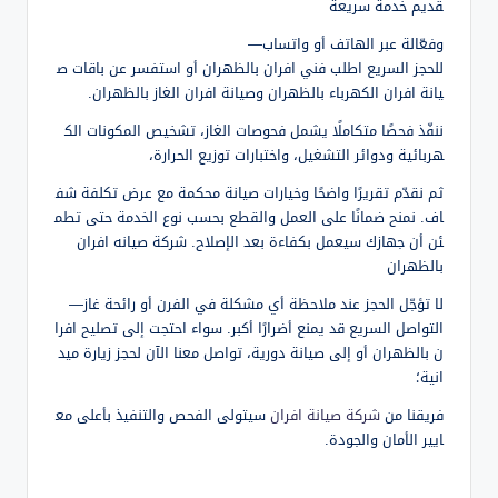
قديم خدمة سريعة
وفعّالة عبر الهاتف أو واتساب—
للحجز السريع اطلب فني افران بالظهران أو استفسر عن باقات ص
يانة افران الكهرباء بالظهران وصيانة افران الغاز بالظهران.
ننفّذ فحصًا متكاملًا يشمل فحوصات الغاز، تشخيص المكونات الك
هربائية ودوائر التشغيل، واختبارات توزيع الحرارة،
ثم نقدّم تقريرًا واضحًا وخيارات صيانة محكمة مع عرض تكلفة شف
اف. نمنح ضمانًا على العمل والقطع بحسب نوع الخدمة حتى تطم
ئن أن جهازك سيعمل بكفاءة بعد الإصلاح. شركة صيانه افران
بالظهران
لا تؤجّل الحجز عند ملاحظة أي مشكلة في الفرن أو رائحة غاز—
التواصل السريع قد يمنع أضرارًا أكبر. سواء احتجت إلى تصليح افرا
ن بالظهران أو إلى صيانة دورية، تواصل معنا الآن لحجز زيارة ميد
انية؛
فريقنا من
شركة صيانة افران
سيتولى الفحص والتنفيذ بأعلى مع
ايير الأمان والجودة.