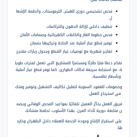
فحص تشخيصي دوري للهيتر، الثرموستات، وأنظمة الإشعا
ل
تنظيف داخلي لإزالة الدهون والتراكمات
فحص خطوط الغاز والكابلات الكهربائية وصمامات الأمان
توفير قطع غيار أصلية عند الحاجة وتركيبها بضمان
تقارير شهرية مع توصيات غيار القطع وجدول زيارات مقترح
نقدّم دعمًا فنيًا طارئًا ومستمرًا للمشاريع التي تعمل لفترات طويل
ة، مع استجابة سريعة لحالات الطوارئ. كما نوفر قطع غيار أصلية
وبأسعار تنافسية،
وخصومات للعقود السنوية لتقليل تكاليف التشغيل وتوفير وقتك
في استرجاع العمل.
فريق العمل يذكّر العميل تلقائيًا بمواعيد الفحص الوقائي ويضم
ن متابعة دورية لأداء الفرن. بهذا الأسلوب، تحافظ منشأتك
على استقرار الإنتاج وجودة الخدمة للعملاء داخل الظهران وخارج
ها.