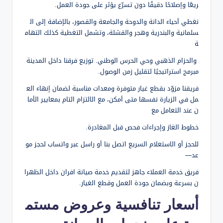
ريعًا وإصلاحًا دقيقًا دون تسرّع يؤثر على جودة العمل.
نغطي أحياء الدانة والدوحة والجامعة والقصور، بالإضافة إلى ال
سلمانية والبندرية وهجر والقشلة، وتشمل التغطية كذلك التهام
ة
والحزام الذهبي وحي الحرس الوطني. توزيع فرقنا داخل المدينة
مبرمج استراتيجيًا لتقليل زمن الوصول.
فريقنا مزوّد بقطع غيار متوفرة ومعدات مناسبة لضمان إنهاء الع
مل في الزيارة نفسها متى أمكن، مع الالتزام التام بمعايير الأما
ن عند التعامل مع
خطوط الغاز وإجراءات فحص قبل المغادرة.
للحجز أو الاستعلام السريع اتصل بنا أو راسل عبر واتساب لحجز مو
عد—
فريق خدمة العملاء جاهز لتقديم خدمة صيانة افران داخل الظهرا
ن بسرعة وبضمان جودة العمل وقطع الغيار.
أسعار تنافسية وعروض مستم