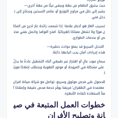
حيث يحترق الطعام من جهة ويبقى نيئًا من جهة أخرى—
يشير إلى خلل في مراوح التوزيع أو عناصر التسخين ويحتاج إلى ت
دخل فني.
تسريب الغاز هو أخطر علامة؛ إذا شممت رائحة غاز اخرج من المكا
ن فورًا ولا تشغل مفتاحًا كهربائيًا. افتح النوافذ واتصل بفني مخت
ص أو بخدمات الطوارئ.
التدخل السريع قد يمنع حوادث خطيرة—
هذه إجراءات أمان يجب اتباعها دائمًا.
سماع صوت عالٍ أو اهتزاز غير طبيعي أثناء التشغيل عادةً ما يدلّ
على مشكلة في المروحة أو موتور التهوية ويتطلب إصلاحًا فوريً
ا.
للحصول على فحص موثوق وسريع، تواصل مع شركة صيانة افران
معتمدة في الظهران؛ فريقنا يوفّر خدمة فحص دقيقة وإصلاحًا آ
مناً لاستعادة كفاءة الأجهزة.
خطوات العمل المتبعة في صي
انة وتصليح الأفران