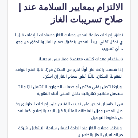
الالتزام بمعايير السلامة عند إ
صلاح تسريبات الغاز
نطبق إجراءات صارمة لفحص وصلات الغاز وصمامات الإيقاف قبل أ
ي تدخل تقني. يبدأ الفحص بتدقيق صمام الغاز والتحقق من وجو
د أي تسريب
باستخدام معدات كشف معتمدة ومقاييس مرجعية.
إذا شممت رائحة غاز: أولًا اخرج من المكان فورًا، ثانيًا افتح النوافذ
لتهوية المكان، ثالثًا أغلق صمام الغاز إن أمكن،
ورابعًا اتصل بفني مختص أو خدمات الطوارئ.لا تشعل نارًا ولا ت
ستعمل مفاتيح كهربائية داخل المبنى أثناء التهوية.
في الظهران نحرص على تدريب الفنيين على إجراءات الطوارئ وف
صل المصدر وعزل المنطقة المتأثرة قبل البدء بالإصلاح. كما نفح
ص خطوط التوصيل
وننظف وصلات الغاز عند الحاجة لضمان سلامة التشغيل. شركة
صيانه افران الغاز بالظهران