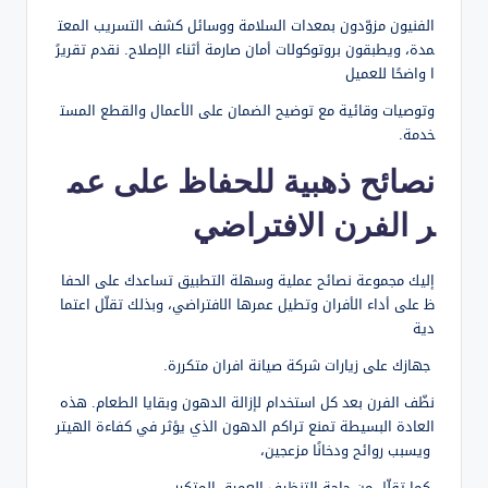
الفنيون مزوّدون بمعدات السلامة ووسائل كشف التسريب المعت
مدة، ويطبقون بروتوكولات أمان صارمة أثناء الإصلاح. نقدم تقريرً
ا واضحًا للعميل
وتوصيات وقائية مع توضيح الضمان على الأعمال والقطع المست
خدمة.
نصائح ذهبية للحفاظ على عم
ر الفرن الافتراضي
إليك مجموعة نصائح عملية وسهلة التطبيق تساعدك على الحفا
ظ على أداء الأفران وتطيل عمرها الافتراضي، وبذلك تقلّل اعتما
دية
جهازك على زيارات شركة صيانة افران متكررة.
نظّف الفرن بعد كل استخدام لإزالة الدهون وبقايا الطعام. هذه
العادة البسيطة تمنع تراكم الدهون الذي يؤثر في كفاءة الهيتر
ويسبب روائح ودخانًا مزعجين،