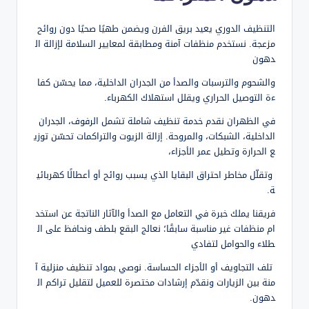
التنظيف الدوري يعيد بريق الفرن ويضمن طهيًا صحيًا دون روائح
مزعجة. نستخدم منظفات آمنة ومطابقة لمعايير السلامة لإزالة ال
دهون
والشحوم والترسبات والصدأ من الجدران الداخلية، مما يحسّن كفا
ءة التوصيل الحراري ويقلل استهلاك الكهرباء.
في الظهران نقدم خدمة تنظيف شاملة تشمل الرفوف، الجدران
الداخلية، الشبكات، والمروحة. إزالة الزيوت والتراكمات تحسّن توزي
ع الحرارة وتطيل عمر الأجزاء،
وتقلّل مخاطر احتراق البقايا الذي يسبب روائح أو أعطالًا كهربائي
ة.
فريقنا يملك خبرة في التعامل مع الصدأ والآثار الناتجة عن استخد
ام منظفات غير مناسبة سابقًا؛ نعالج البقع بلطف ونحافظ على ال
طلاء والحوامل لتفادي
تلف التجاويف أو الأجزاء الحساسة. نوصي بمواد تنظيف منزلية آ
منة بين الزيارات ونقدّم إرشادات مختصرة للعميل لتقليل تراكم ال
دهون.