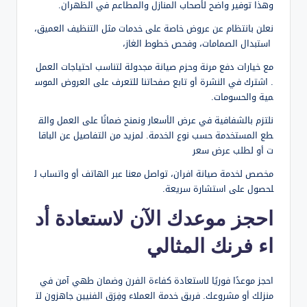
وهذا توفير واضح لأصحاب المنازل والمطاعم في الظهران.
نعلن بانتظام عن عروض خاصة على خدمات مثل التنظيف العميق،
استبدال الصمامات، وفحص خطوط الغاز،
مع خيارات دفع مرنة وحزم صيانة مجدولة لتناسب احتياجات العمل
. اشترك في النشرة أو تابع صفحاتنا للتعرف على العروض الموس
مية والحسومات.
نلتزم بالشفافية في عرض الأسعار ونمنح ضمانًا على العمل والق
طع المستخدمة حسب نوع الخدمة. لمزيد من التفاصيل عن الباقا
ت أو لطلب عرض سعر
مخصص لخدمة صيانة افران، تواصل معنا عبر الهاتف أو واتساب ل
لحصول على استشارة سريعة.
احجز موعدك الآن لاستعادة أد
اء فرنك المثالي
احجز موعدًا فوريًا لاستعادة كفاءة الفرن وضمان طهي آمن في
منزلك أو مشروعك. فريق خدمة العملاء وفِرَق الفنيين جاهزون لت