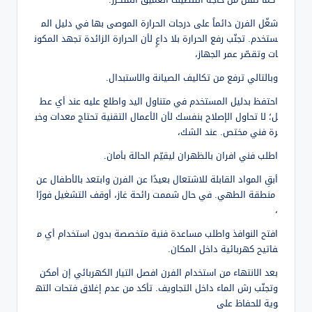
كما تقلّل من حاجة التنظيف العميق المتكرر.
شغّل الفرن دائماً على درجات الحرارة الموصى بها في دليل الم
ستخدم. تجنّب رفع الحرارة بلا داعٍ لأن الحرارة الزائدة تجهد المكون
ات وتقصّر عمر الجهاز،
وبالتالي ترفع من تكاليف الصيانة والاستبدال.
احتفظ بدليل المستخدم في متناول اليد واطلع عليه عند أي عط
ل؛ لا تحاول الإصلاح بنفسك لأن الأعمال التقنية تحتاج معدات وخب
رة فني مختص. عند الشك،
اطلب فني افران بالظهران ليقيّم الحالة بأمان.
أبقِ المواد القابلة للاشتعال بعيدًا عن الفرن وابتعد بالأطفال عن
منطقة الطهي. في حال شممت رائحة غاز، أوقف التشغيل فورًا
،
افتح النوافذ واطلب مساعدة فنية متخصصة بدون استخدام أي م
فاتيح كهربائية داخل المكان.
بعد الانتهاء من استخدام الفرن افصل التيار الكهربائي إن أمكن
وتجنّب رش الماء داخل التجاويف. تأكد من عدم إغلاق فتحات الته
وية للحفاظ على