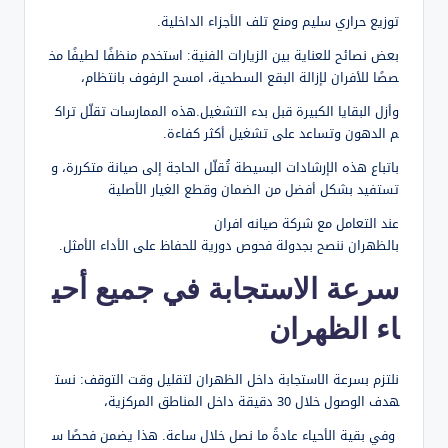
توزيع حراري سليم ومنع تلف الأجزاء الداخلية.
بعض نصائح للعناية بين الزيارات الفنية: استخدم منظفًا لطيفًا مخ
صصًا للأفران لإزالة البقع السطحية، امسح الرفوف بانتظام،
وأزل البقايا الكبيرة قبل بدء التشغيل.هذه الممارسات تقلّل تراك
م الدهون وتساعد على تشغيل أكثر كفاءة.
باتباع هذه الإرشادات البسيطة تُقلّل الحاجة إلى صيانة متكررة، و
تستفيد بشكل أفضل من الضمان وقطع الغيار الأصلية
عند التعامل مع شركة صيانه افران
بالظهران ننصح بجدولة فحوص دورية للحفاظ على الأداء الأمثل.
سرعة الاستجابة في جميع أحي
اء الظهران
نلتزم بسرعة الاستجابة داخل الظهران لتقليل وقت التوقف: نست
هدف الوصول خلال 30 دقيقة داخل المناطق المركزية،
وفي بقية الأحياء عادةً ما نصل خلال ساعة. هذا يضمن فحصًا س