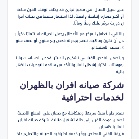
على سبيل المثال، في مطبخ تجاري قد يكلف توقف الفرن ساعة
أو أكثر خسارة إنتاجية واضحة، لذا استثمار بسيط في صيانة أفرا
ن دورية يوفّر عليك وقتًا ومالًا.
بالتالي، التعامل المبكر مع الأعطال يجعل الصيانة استثمارًا ذكياً ب
دل أن تكون رفاهية. ننصح بجدولة فحص ربع سنوي أو نصف سنو
ي حسب الاستخدام،
ويتضمن الفحص القياسي تشخيص الهيتر، فحص الحساسات والث
رموستات، اختبار إشعال الغاز والتأكد من سلامة التوصيلات الكهر
بائية.
شركة صيانه افران بالظهران
لخدمات احترافية
نقدم حلولاً فنية سريعة ومتكاملة مع ضمان على القطع الأصلية
لضمان عودة الفرن إلى حالة تشغيل مثالية. شركة صيانه افران
الغاز بالظهران
فريقنا الفني المختص يوفّر خدمة احترافية للصيانة والتصليح داخ