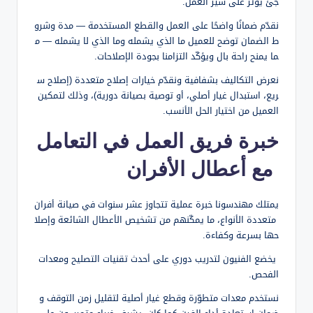
جئ يؤثر على سير العمل.
نقدّم ضمانًا واضحًا على العمل والقطع المستخدمة — مدة وشرو
ط الضمان توضح للعميل ما الذي يشمله وما الذي لا يشمله — م
ما يمنح راحة بال ويؤكّد التزامنا بجودة الإصلاحات.
نعرض التكاليف بشفافية ونقدّم خيارات إصلاح متعددة (إصلاح س
ريع، استبدال غيار أصلي، أو توصية بصيانة دورية)، وذلك لتمكين
العميل من اختيار الحل الأنسب.
خبرة فريق العمل في التعامل
مع أعطال الأفران
يمتلك مهندسونا خبرة عملية تتجاوز عشر سنوات في صيانة أفران
متعددة الأنواع، ما يمكّنهم من تشخيص الأعطال الشائعة وإصلا
حها بسرعة وكفاءة.
يخضع الفنيون لتدريب دوري على أحدث تقنيات التصليح ومعدات
الفحص.
نستخدم معدات متطوّرة وقطع غيار أصلية لتقليل زمن التوقف و