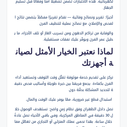
لكهربائية. هذه الاختبارات تضمن تشغيلًا آمنًا وفعالًا قبل تسليم
الجهاز.
أخيرًا: تقرير ونصائح وقائية — نقدّم تقريرًا مفصّلاً يتضمن نتائج ا
لفحص والإصلاح، مع نصائح عملية لتنظيف الفرن
والوقاية من تراكم الدهون ومن تسريب الغاز أو تلف الأجزاء، ما ي
طيل عمر الفرن ويوفّر عليك نفقات مستقبلية.
لماذا نعتبر الخيار الأمثل لصيان
ة أجهزتك
نركز على تقديم خدمة موثوقة تقلّل وقت التوقف وتستعيد أداء
الفرن بكفاءة. يجمع فريقنا بين خبرة طويلة وأساليب فحص دقيق
ة لتحديد المشكلة بدقّة دون
استبدال قطع غير ضرورية، ممّا يوفر عليك الوقت والمال.
نصل داخل الظهران وفق نظام زمنٍ واضح: نستهدف الوصول خلا
ل 30 دقيقة في المناطق المركزية، وفي باقي الأحياء نصل عادةً
خلال ساعة. بهذا نحمى عملك المنزلي أو التجاري من تعطّل مفا