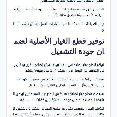
تُبقي الأجهزة آمنة وتطيل عمرها التشغيلي.
للحصول على تقييم مجاني لعقد صيانة لمشروعك أو لطلب زيارة
فنية مجهّزة مسبقًا تواصل معنا الآن—
نوفر لك باقة مخصصة لتناسب احتياجات العمل وتقلّل توقف الإنتا
ج.
توفير قطع الغيار الأصلية لضم
ان جودة التشغيل
توافر قطع غيار أصلية في المستودع يسرّع إصلاح الفرن ويقلّل ز
من التوقف عن العمل في الظهران. بوجود مخزون جاهز،
نتمكن من إنهاء العديد من حالات التصليح في نفس الزيارة، ما ي
وفر وقتك ويقلّل تكاليف التشغيل الناتجة عن الانتظار.
نستخدم قطع غيار أصلية 100% من الموردين المعتمدين أو من ال
شركة المصنعة لضمان عودة الأجهزة إلى كفاءتها السابقة.
اعتماد الغيار المعتمد يقلّل من حاجة الصيانة المتكررة ويخفض ال
تكلفة الإجمالية للصيانة على المدى الطويل، كما يعزّز موثوقية ا