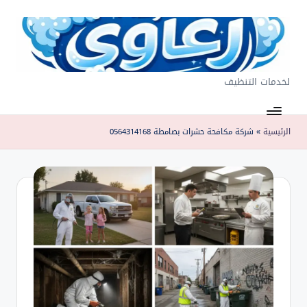
لتجاوز
لى
لمحتوى
لخدمات التنظيف
ر
غ
او
الرئيسية
»
شركة مكافحة حشرات بصامطة 0564314168
ي