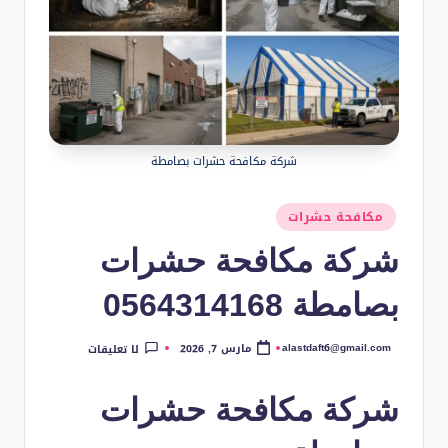
شركة مكافحة حشرات بصامطة
نُشر
مكافحة حشرات
في
شركة مكافحة حشرات
بصامطة 0564314168
alastdaft6@gmail.com
مارس 7, 2026
لا تعليقات
تمّ
النشر
بواسطة
شركة مكافحة حشرات