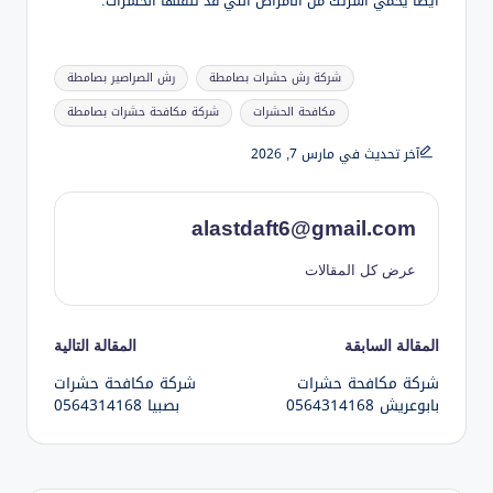
أيضًا يحمي أسرتك من الأمراض التي قد تنقلها الحشرات.
العلامات:
شركة رش حشرات بصامطة
رش الصراصير بصامطة
مكافحة الحشرات
شركة مكافحة حشرات بصامطة
آخر تحديث في مارس 7, 2026
alastdaft6@gmail.com
عرض كل المقالات
تصفّح
المقالة السابقة
المقالة التالية
شركة مكافحة حشرات
شركة مكافحة حشرات
المقالات
بابوعريش 0564314168
بصبيا 0564314168