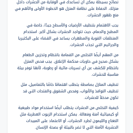
نصائح بسيطة يمكن أن تساعدك في الوقاية من الحشرات داخل
منزلك. الحفاظ على نظافة المنزل هو الخطوة الأولى والأهم في
منع ظهور الحشرات.
يجب الاهتمام بتنظيف الأرضيات والأسطح جيدًا، خاصة في
المطبخ والحمام، حيث تتواجد الحشرات بشكل أكبر. استخدام
المنظفات القوية والمطهرات يساعد في القضاء على البكتيريا
والجراثيم التي تجذب الحشرات.
من المهم أيضًا التخلص من القمامة بانتظام وتخزين الطعام
بشكل صحيح في حاويات محكمة الإغلاق. يجب فحص المنزل
بانتظام للكشف عن أي تسربات مائية أو رطوبة، لأنها توفر بيئة
مناسبة للحشرات.
تنظيف المنازل بصامطة يتطلب اهتمامًا خاصًا بالتفاصيل، مثل
تنظيف النوافذ والأبواب، وفحص الشقوق والفتحات التي قد
تكون مدخلاً للحشرات.
كيفية التخلص من الحشرات يتطلب أيضًا استخدام مواد طبيعية
أو كيميائية آمنة وفعالة. يمكن استخدام الزيوت العطرية مثل
النعناع والليمون لطرد الحشرات، أو الاعتماد على المبيدات
الحشرية الآمنة التي لا تضر بالبيئة أو بصحة الإنسان.