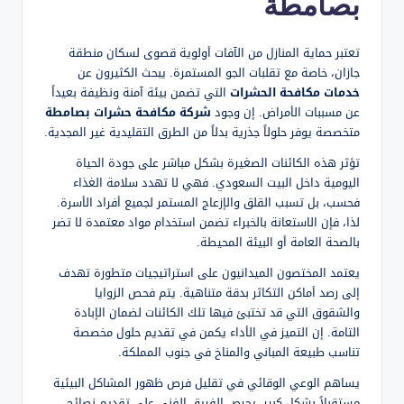
بصامطة
تعتبر حماية المنازل من الآفات أولوية قصوى لسكان منطقة
جازان، خاصة مع تقلبات الجو المستمرة. يبحث الكثيرون عن
خدمات مكافحة الحشرات
التي تضمن بيئة آمنة ونظيفة بعيداً
عن مسببات الأمراض. إن وجود
شركة مكافحة حشرات بصامطة
متخصصة يوفر حلولاً جذرية بدلاً من الطرق التقليدية غير المجدية.
تؤثر هذه الكائنات الصغيرة بشكل مباشر على جودة الحياة
اليومية داخل البيت السعودي. فهي لا تهدد سلامة الغذاء
فحسب، بل تسبب القلق والإزعاج المستمر لجميع أفراد الأسرة.
لذا، فإن الاستعانة بالخبراء تضمن استخدام مواد معتمدة لا تضر
بالصحة العامة أو البيئة المحيطة.
يعتمد المختصون الميدانيون على استراتيجيات متطورة تهدف
إلى رصد أماكن التكاثر بدقة متناهية. يتم فحص الزوايا
والشقوق التي قد تختبئ فيها تلك الكائنات لضمان الإبادة
التامة. إن التميز في الأداء يكمن في تقديم حلول مخصصة
تناسب طبيعة المباني والمناخ في جنوب المملكة.
يساهم الوعي الوقائي في تقليل فرص ظهور المشاكل البيئية
مستقبلاً بشكل كبير. يحرص الفريق الفني على تقديم نصائح