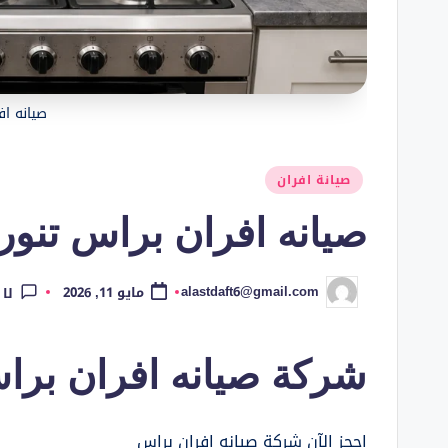
صيانه اف
نُشر
صيانة افران
في
صيانه افران براس تنوره 64314168
alastdaft6@gmail.com
مايو 11, 2026
لا 
تمّ
النشر
بواسطة
شركة صيانه افران برا
احجز الآن شركة صيانه افران براس