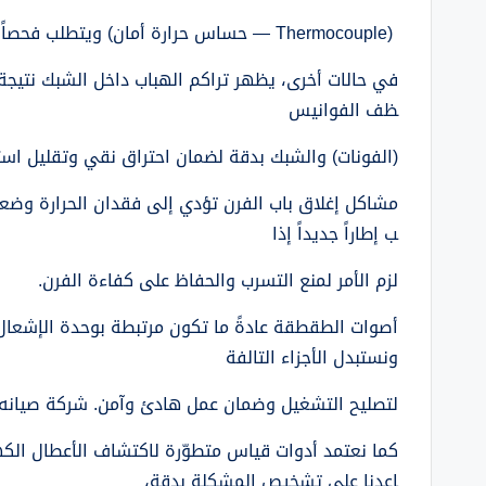
(Thermocouple — حساس حرارة أمان) ويتطلب فحصاً سريعاً من فني متخصص لتصليح المشكلة بأمان.
في حالات أخرى، يظهر تراكم الهباب داخل الشبك نتيجة 
ظف الفوانيس
(الفونات) والشبك بدقة لضمان احتراق نقي وتقليل استه
مشاكل إغلاق باب الفرن تؤدي إلى فقدان الحرارة وضع
ب إطاراً جديداً إذا
لزم الأمر لمنع التسرب والحفاظ على كفاءة الفرن.
أصوات الطقطقة عادةً ما تكون مرتبطة بوحدة الإشعال
ونستبدل الأجزاء التالفة
لتصليح التشغيل وضمان عمل هادئ وآمن. شركة صيانه ا
كما نعتمد أدوات قياس متطوّرة لاكتشاف الأعطال الكهرب
اعدنا على تشخيص المشكلة بدقة،