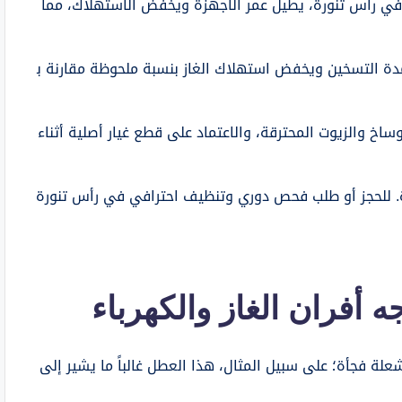
في رأس تنورة، يطيل عمر الأجهزة ويخفّض الاستهلاك، مما
ة التسخين ويخفض استهلاك الغاز بنسبة ملحوظة مقارنة ب
وساخ والزيوت المحترقة، والاعتماد على قطع غيار أصلية أثناء
رة. للحجز أو طلب فحص دوري وتنظيف احترافي في رأس تنورة
ه أفران الغاز والكهرباء
علة فجأة؛ على سبيل المثال، هذا العطل غالباً ما يشير إلى