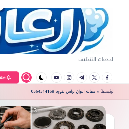
لتجاوز
لى
لمحتوى
لخدمات التنظيف
ر
غ
Youtube
Instagram
Telegram
Twitter
Facebook
Subscribe
او
الرئيسية
»
صيانه افران براس تنوره 0564314168
ي